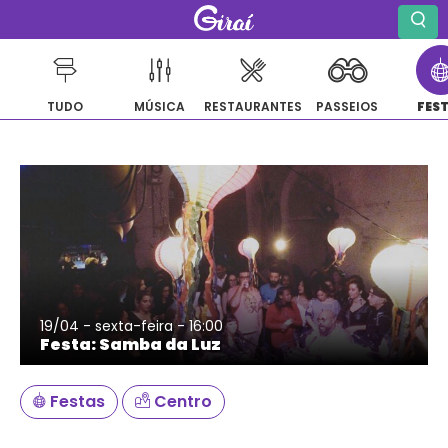
TUDO
MÚSICA
RESTAURANTES
PASSEIOS
FES
Pular
para
o
conteúdo
19/04 - sexta-feira - 16:00
Festa: Samba da Luz
Festas
Centro