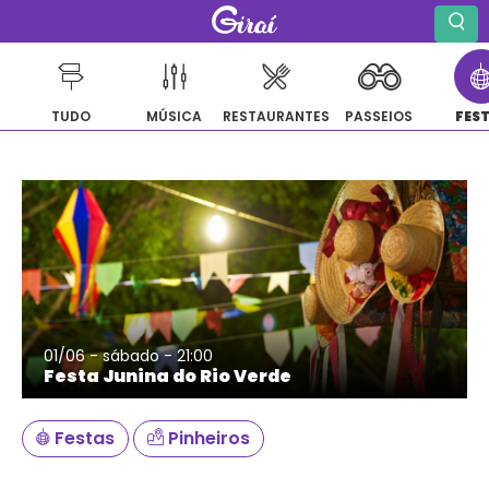
TUDO
MÚSICA
RESTAURANTES
PASSEIOS
FES
Pular
para
o
conteúdo
01/06 - sábado - 21:00
Festa Junina do Rio Verde
Festas
Pinheiros