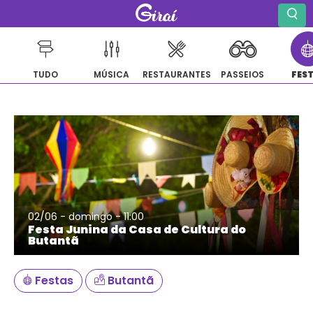
TUDO
MÚSICA
RESTAURANTES
PASSEIOS
FES
Pular
para
o
conteúdo
02/06 - domingo - 11:00
Festa Junina da Casa de Cultura do
Butantã
Festas
Butantã