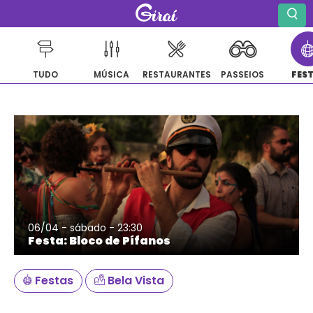
TUDO
MÚSICA
RESTAURANTES
PASSEIOS
FES
Pular
para
o
conteúdo
06/04 - sábado - 23:30
Festa: Bloco de Pífanos
Festas
Bela Vista