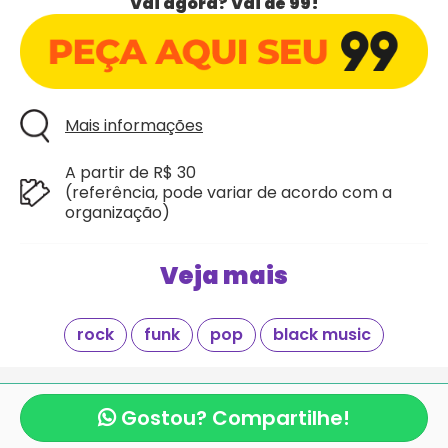
Vai agora? Vai de 99!
Mais informações
A partir de R$ 30
(referência, pode variar de acordo com a
organização)
Veja mais
rock
funk
pop
black music
Giraí é mais um projeto criado com
pela equipe
mexeri.ca
e
Blocos de Rua.com
.
Gostou? Compartilhe!
Copyright Giraí. Todos os direitos reservados.