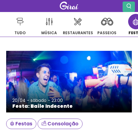
TUDO
MÚSICA
RESTAURANTES
PASSEIOS
FES
Pular
para
o
conteúdo
20/04 - sábado - 23:00
Festa: Baile Indecente
Festas
Consolação