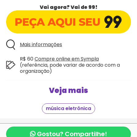
Vai agora? Vai de 99!
Mais informações
R$ 60
Compre online em Sympla
(referência, pode variar de acordo com a
organização)
Veja mais
música eletrônica
Giraí é mais um projeto criado com
pela equipe
mexeri.ca
e
Blocos de Rua.com
.
Gostou? Compartilhe!
Copyright Giraí. Todos os direitos reservados.