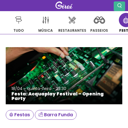
TUDO
MÚSICA
RESTAURANTES
PASSEIOS
FES
Pular
para
o
conteúdo
18/04 - quinta-feira - 23:30
Festa: Acquaplay Festival – Opening
Party
Festas
Barra Funda