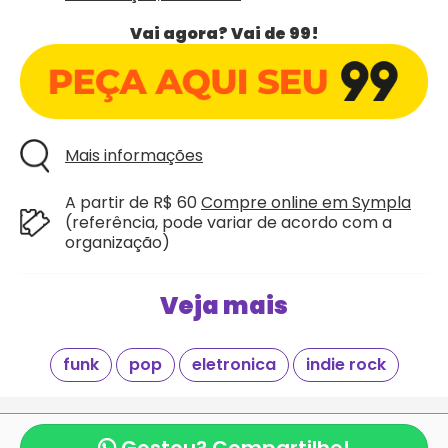
Vai agora? Vai de 99!
Mais informações
A partir de R$ 60
Compre online em Sympla
(referência, pode variar de acordo com a
organização)
Veja mais
funk
pop
eletronica
indie rock
Giraí é mais um projeto criado com
pela equipe
mexeri.ca
e
Blocos de Rua.com
.