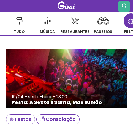
TUDO
MÚSICA
RESTAURANTES
PASSEIOS
FES
Pular
para
o
conteúdo
19/04 - sexta-feira - 23:00
Festa: A Sexta É Santa, Mas Eu Não
Festas
Consolação