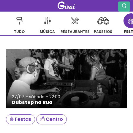
TUDO
MÚSICA
RESTAURANTES
PASSEIOS
FES
Pular
para
o
conteúdo
27/07 - sábado - 22:00
Dubstep na Rua
Festas
Centro