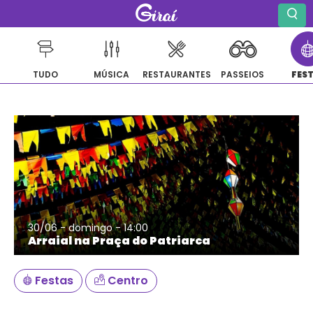
TUDO
MÚSICA
RESTAURANTES
PASSEIOS
FES
Pular
para
o
conteúdo
30/06 - domingo - 14:00
Arraial na Praça do Patriarca
Festas
Centro