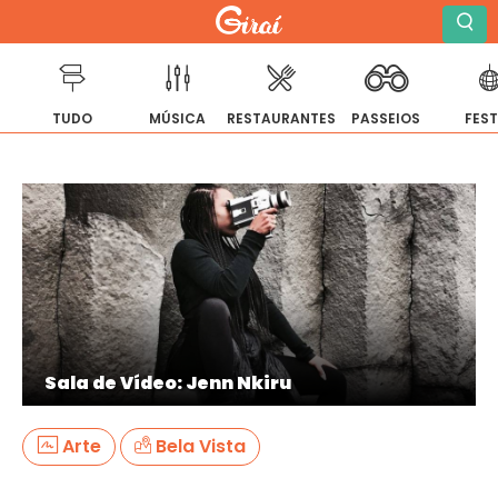
TUDO
MÚSICA
RESTAURANTES
PASSEIOS
FES
Pular
para
o
conteúdo
Sala de Vídeo: Jenn Nkiru
Arte
Bela Vista