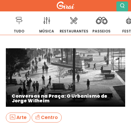
TUDO
MÚSICA
RESTAURANTES
PASSEIOS
FES
Pular
para
o
conteúdo
Conversas na Praça: O Urbanismo de
Jorge Wilheim
Arte
Centro