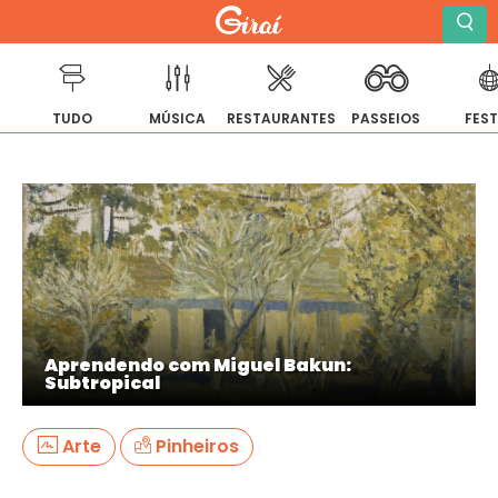
TUDO
MÚSICA
RESTAURANTES
PASSEIOS
FES
Pular
para
o
conteúdo
Aprendendo com Miguel Bakun:
Subtropical
Arte
Pinheiros